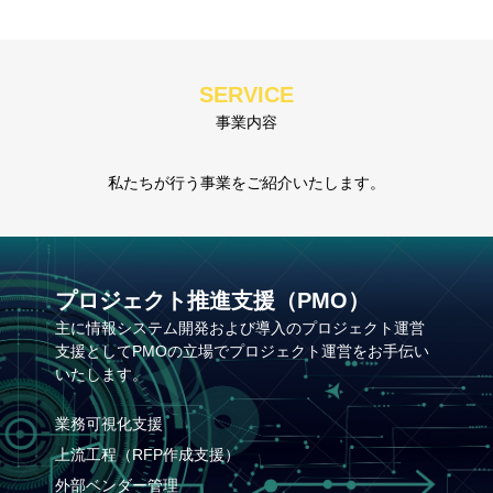
・事象を自分事として捉え、 行動して形にすることで社会に還
このとき、人間にとって不得意な部分はテクノロジーを積極的に
元されることを意識する
活用し、その活用が促進されることで、テクノロジーに任せる部
・最大限の努力を行い、お客様価値の最大化に努める
SERVICE
分は任せ、
３ 常に向上する
事業内容
人間にしかできないことに集中し、それぞれの特性を活かしなが
現状に満足せず、高い目標にチャレンジし、価値を高めることに
ら活性化する社会になることがわたしたちの目指す未来です
努力する
私たちが行う事業をご紹介いたします。
４ 多様性を認める
この目指す未来をわたしたち一人ひとりからはじめていきます
・人間には、人種、国籍、性別、年齢、
身体/知的/精神的障害の有無、信仰、価値観、ライフスタイルな
ど、
プロジェクト推進支援（PMO）
さまざまな違いがあることを理解してそれを尊重する
主に情報システム開発および導入のプロジェクト運営
５ 常に楽しむ
支援としてPMOの立場でプロジェクト運営をお手伝い
いたします。
・常に楽しむ毎日を積み重ねることによってより良い結果が生み
出される
業務可視化支援
・結果だけの成功だけでなく過程が楽しくなるように努力と工夫
上流工程（RFP作成支援）
をする
外部ベンダー管理