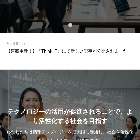
2026.07.17
2026.06.24
【連載更新！】『Think IT』にて新しい記事が公開されました
【連載更新！】『エンジニアtype』にて新しい記事が公開されま
した
テクノロジーの活用が促進されることで、よ
り活性化する社会を目指す
わたしたちは情報テクノロジーを最大限に活用し、社会を活性化