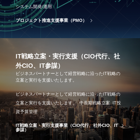
システム開発/運用
プロジェクト推進支援事業（PMO）
IT戦略立案・実行支援（CIO代行、社
外CIO、IT参謀）
ビジネスパートナーとして経営戦略に沿ったIT戦略の
立案と実行を支援いたします。
ビジネスパートナーとして経営戦略に沿ったIT戦略の
立案と実行を支援いたします。 中長期戦略立案 IT投
資予算管理
IT戦略立案・実行支援事業（CIO代行、社外CIO、IT
参謀）