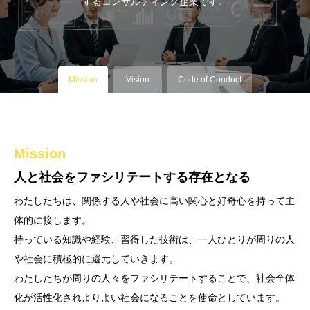
するコンサルティング企業です。
Mission
Vision
Code of Conduct
Mission
Vision
Code of Conduct
人と社会をファシリテートする存在となる
相互に尊重し、個々の強みを活かすことで助け合
5つの行動指針
える人で溢れ、テクノロジーの活用が促進される
わたしたちは、関係する人や社会に高い関心と好奇心を持って主
１ 好奇心の塊である
ことで活性化する社会を目指す。
体的に接します。
・多くの物事に興味を持ち、想像力、探究心を持って、自ら考え
人々を同じ尺度、基準で見たり評価したりするのではなく、皆そ
持っている知識や経験、習得した技術は、一人ひとりが周りの人
ること
れぞれ得意不得意があり、尊敬しあえる価値ある存在です。
や社会に積極的に還元していきます。
・既成概念や固定観念にとらわれることのない自由な発想を持つ
このように思える人で溢れ、それぞれの強みを活かしあい、助け
わたしたちが周りの人々をファシリテートすることで、社会全体
こと
あえる関係性が理想です。
化が活性化されよりよい社会になることを使命としています。
２ 主体的である