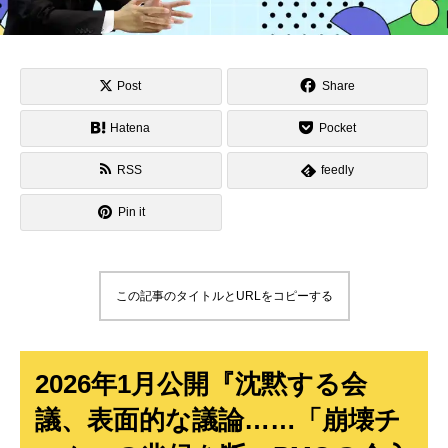
Post
Share
Hatena
Pocket
RSS
feedly
Pin it
この記事のタイトルとURLをコピーする
2026年1月公開『沈黙する会
議、表面的な議論……「崩壊チ