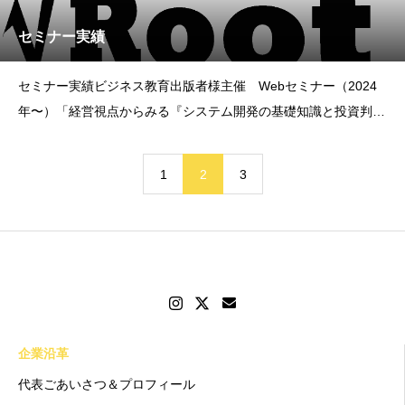
セミナー実績
セミナー実績ビジネス教育出版者様主催 Webセミナー（2024
年〜）「経営視点からみる『システム開発の基礎知識と投資判断
の勘どころ』」において、代表・甲州が担当講師として登壇して
おります。office Root主催 無料WebセミナーPMOやキャリア
1
2
3
アップなど、さまざまなテーマで毎月
企業沿革
代表ごあいさつ＆プロフィール