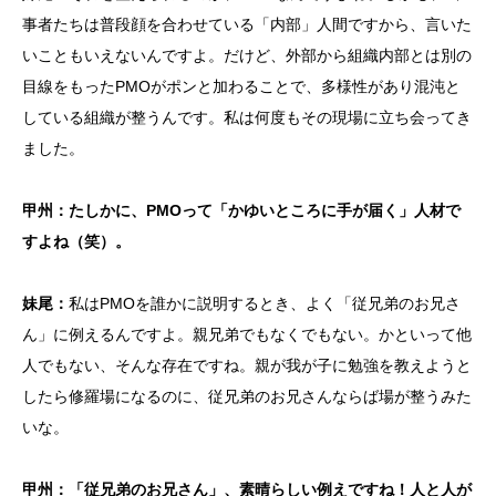
事者たちは普段顔を合わせている「内部」人間ですから、言いた
いこともいえないんですよ。だけど、外部から組織内部とは別の
目線をもったPMOがポンと加わることで、多様性があり混沌と
している組織が整うんです。私は何度もその現場に立ち会ってき
ました。
甲州：たしかに、PMOって「かゆいところに手が届く」人材で
すよね（笑）。
妹尾：
私はPMOを誰かに説明するとき、よく「従兄弟のお兄さ
ん」に例えるんですよ。親兄弟でもなくでもない。かといって他
人でもない、そんな存在ですね。親が我が子に勉強を教えようと
したら修羅場になるのに、従兄弟のお兄さんならば場が整うみた
いな。
甲州：「従兄弟のお兄さん」、素晴らしい例えですね！人と人が